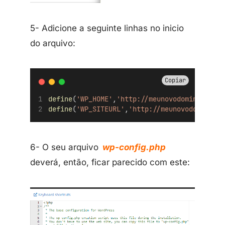
5- Adicione a seguinte linhas no inicio
do arquivo:
Copiar
define
(
'WP_HOME'
,
'http://meunovodominio.com
define
(
'WP_SITEURL'
,
'http://meunovodominio.
6- O seu arquivo
wp-config.php
deverá, então, ficar parecido com este: