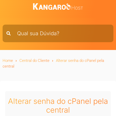
Home
Central do Cliente
Alterar senha do cPanel pela
central
Alterar senha do cPanel pela
central