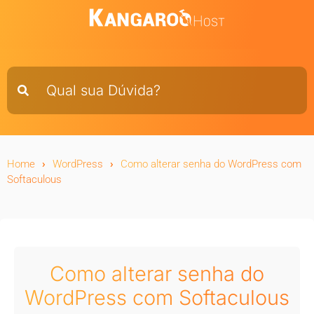
Home
WordPress
Como alterar senha do WordPress com
Softaculous
Como alterar senha do
WordPress com Softaculous