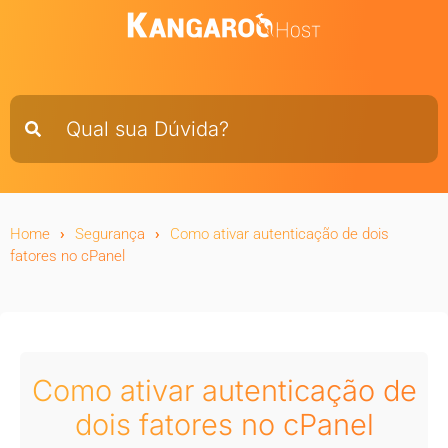
Home
Segurança
Como ativar autenticação de dois
fatores no cPanel
Como ativar autenticação de
dois fatores no cPanel