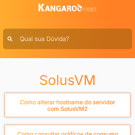
SolusVM
Como alterar hostname do servidor
com SolusVM2
Como consultar gráficos de consumo