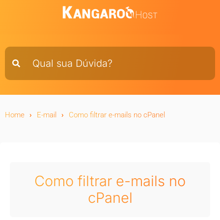
Home
E-mail
Como filtrar e-mails no cPanel
Como filtrar e-mails no
cPanel