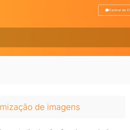
Central do C
imização de imagens