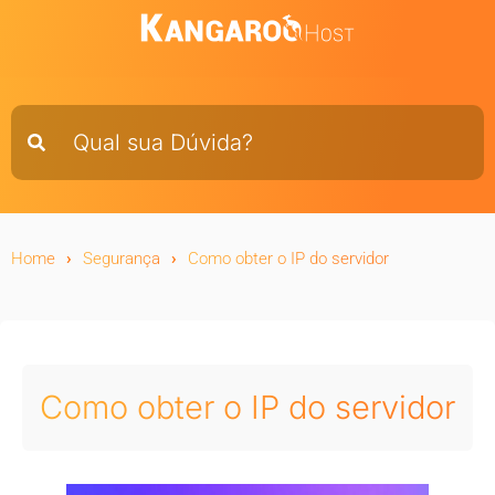
Home
Segurança
Como obter o IP do servidor
Como obter o IP do servidor