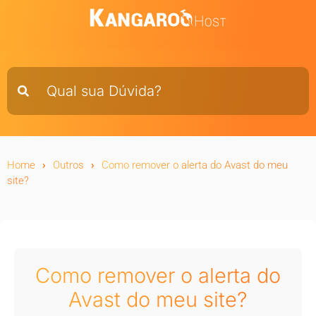
Home
Outros
Como remover o alerta do Avast do meu
site?
Como remover o alerta do
Avast do meu site?