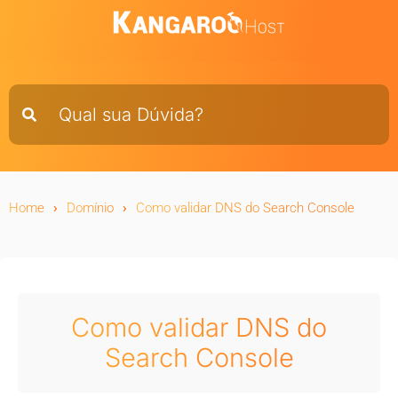
Home
Domínio
Como validar DNS do Search Console
Como validar DNS do
Search Console