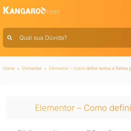
Home
Elementor
Elementor – Como definir textos e fontes 
Elementor – Como defini