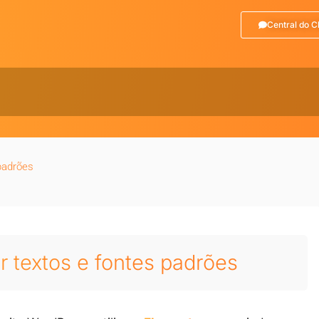
Central do C
padrões
r textos e fontes padrões