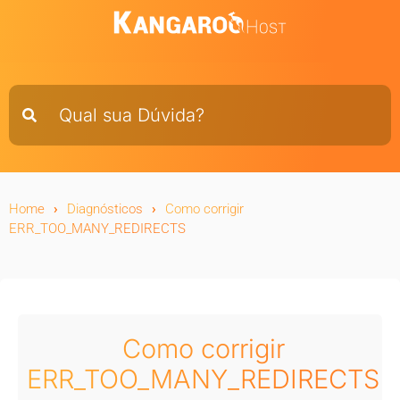
Home
Diagnósticos
Como corrigir
ERR_TOO_MANY_REDIRECTS
Como corrigir
ERR_TOO_MANY_REDIRECTS