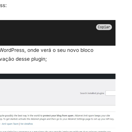
ss:
Copiar
u WordPress, onde verá o seu novo bloco
tivação desse plugin;