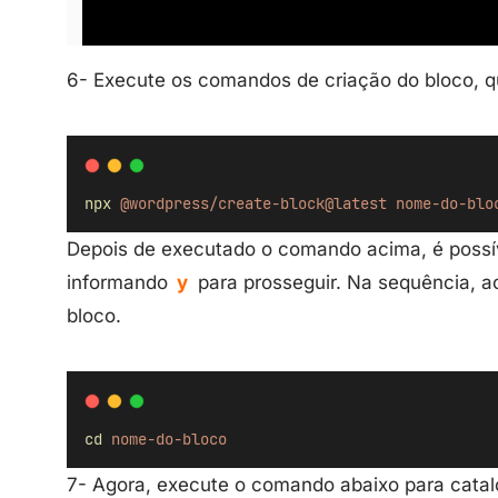
6- Execute os comandos de criação do bloco, q
npx
@wordpress/create-block@latest
nome-do-blo
Depois de executado o comando acima, é possí
informando
y
para prosseguir. Na sequência, a
bloco.
cd
nome-do-bloco
7- Agora, execute o comando abaixo para catal