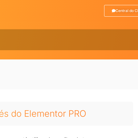
Central do C
avés do Elementor PRO