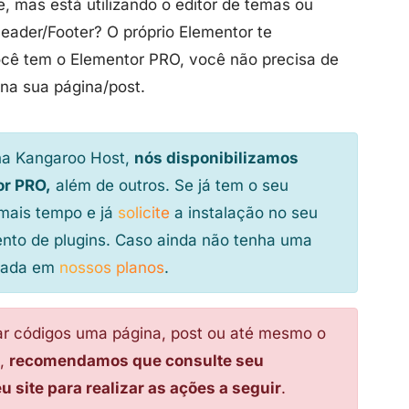
e, mas está utilizando o editor de temas ou
Header/Footer? O próprio Elementor te
você tem o Elementor PRO, você não precisa de
 na sua página/post.
na Kangaroo Host,
nós disponibilizamos
or PRO,
além de outros. Se já tem o seu
mais tempo e já
solicite
a instalação no seu
ento de plugins. Caso ainda não tenha uma
lhada em
nossos planos
.
ar códigos uma página, post ou até mesmo o
o,
recomendamos que consulte seu
 site para realizar as ações a seguir
.