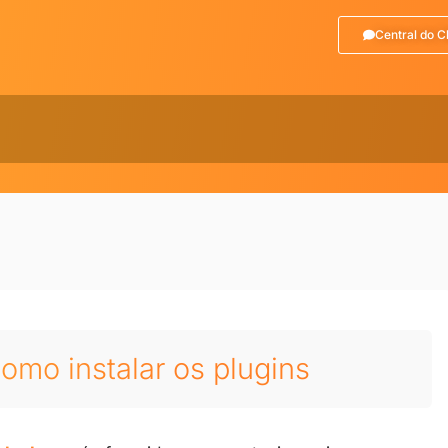
Central do C
s
omo instalar os plugins