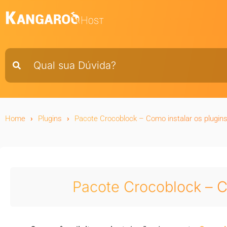
Home
Plugins
Pacote Crocoblock – Como instalar os plugin
Pacote Crocoblock – C