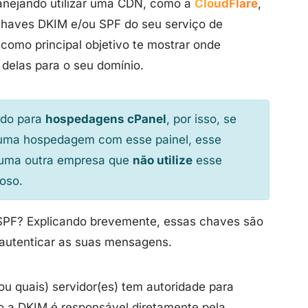
anejando utilizar uma CDN, como a
CloudFlare
,
chaves DKIM e/ou SPF do seu serviço de
como principal objetivo te mostrar onde
 delas para o seu domínio.
ado para
hospedagens cPanel
, por isso, se
 uma hospedagem com esse painel, esse
alguma outra empresa que
não utilize
esse
ioso.
 SPF? Explicando brevemente, essas chaves são
autenticar as suas mensagens.
ou quais) servidor(es) tem autoridade para
o a DKIM é responsável diretamente pela