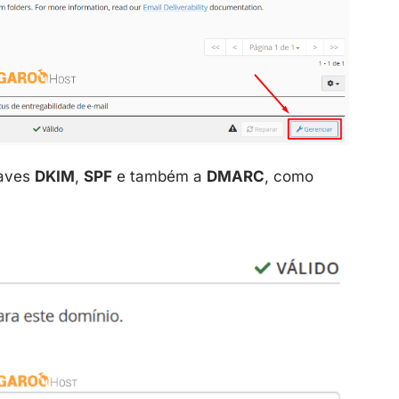
haves
DKIM
,
SPF
e também a
DMARC
, como