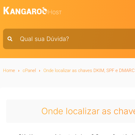
Home
cPanel
Onde localizar as chaves DKIM, SPF e DMARC
Onde localizar as ch