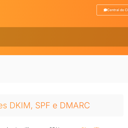
Central do C
aves DKIM, SPF e DMARC