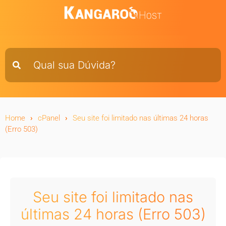
Home
cPanel
Seu site foi limitado nas últimas 24 horas
(Erro 503)
Seu site foi limitado nas
últimas 24 horas (Erro 503)