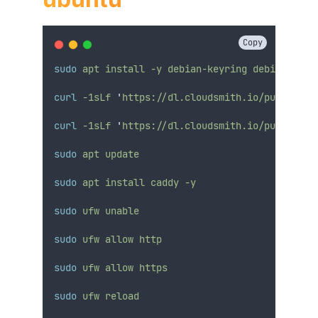
Copy
sudo
apt
install
-y
debian-keyring
debian-arch
curl
-1sLf
'
https://dl.cloudsmith.io/public/ca
curl
-1sLf
'
https://dl.cloudsmith.io/public/ca
sudo
apt
update
sudo
apt
install
caddy
-y
sudo
ufw
unable
sudo
ufw
allow
http
sudo
ufw
allow
https
sudo
ufw
reload