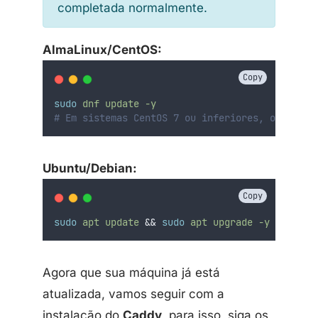
completada normalmente.
AlmaLinux/CentOS:
Copy
sudo
dnf
update
-y
# Em sistemas CentOS 7 ou inferiores, o comand
Ubuntu/Debian:
Copy
sudo
apt
update
&&
sudo
apt
upgrade
-y
Agora que sua máquina já está
atualizada, vamos seguir com a
instalação do
Caddy
, para isso, siga os