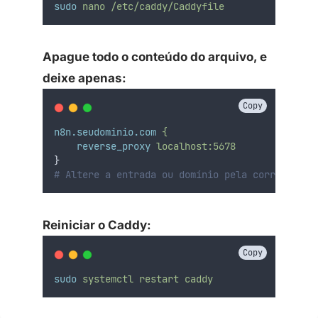
sudo
nano
/etc/caddy/Caddyfile
Apague todo o conteúdo do arquivo, e
deixe apenas:
Copy
n8n.seudominio.com
{
reverse_proxy
localhost:5678
}
# Altere a entrada ou domínio pela correta de 
Reiniciar o Caddy:
Copy
sudo
systemctl
restart
caddy