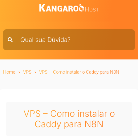
Home
VPS
VPS – Como instalar o Caddy para N8N
VPS – Como instalar o
Caddy para N8N