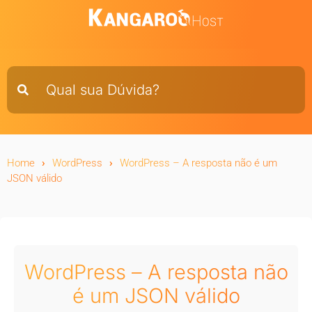
Home
WordPress
WordPress – A resposta não é um
JSON válido
WordPress – A resposta não
é um JSON válido