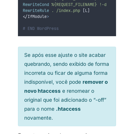
RewriteCond
%{REQUEST_FILENAME}
!-d
RewriteRule
.
/index.php
 [L]
<
/IfModule
>
# END WordPress
Se após esse ajuste o site acabar
quebrando, sendo exibido de forma
incorreta ou ficar de alguma forma
indisponível, você pode
remover o
novo htaccess
e renomear o
original que foi adicionado o “-off”
para o nome
.htaccess
novamente.