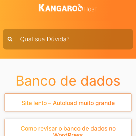
Banco de dados
Site lento – Autoload muito grande
Como revisar o banco de dados no
WordPress