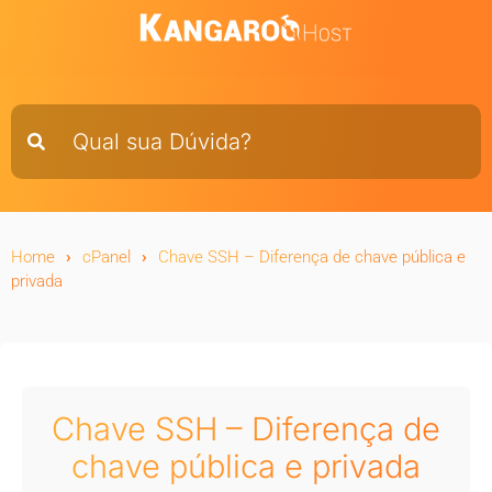
Home
cPanel
Chave SSH – Diferença de chave pública e
privada
Chave SSH – Diferença de
chave pública e privada