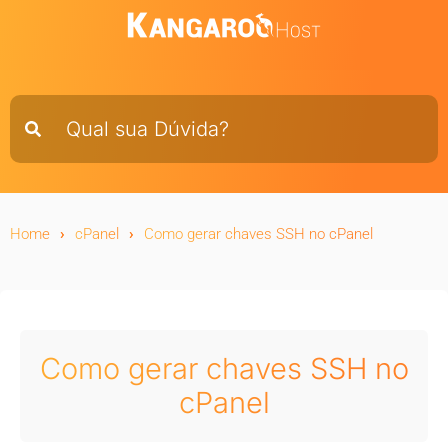
Home
cPanel
Como gerar chaves SSH no cPanel
Como gerar chaves SSH no
cPanel