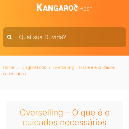
Home
Diagnósticos
Overselling – O que é e cuidados
necessários
Overselling – O que é e
cuidados necessários